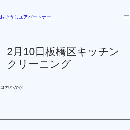
内
容
おそうじユアパートナー
を
ス
キ
ッ
2月10日板橋区キッチン
プ
クリーニング
コカかかか