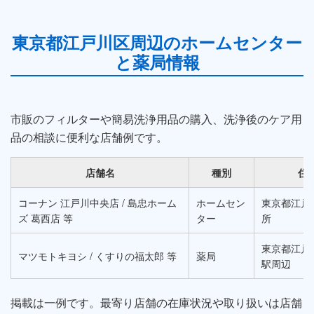
東京都江戸川区周辺のホームセンター
と薬局情報
市販のフィルターや簡易洗浄用品の購入、洗浄後のケア用
品の相談に便利な店舗例です。
店舗名
種別
住
コーナン 江戸川中央店 / 島忠ホーム
ホームセン
東京都江戸
ズ 葛西店 等
ター
所
東京都江戸
マツモトキヨシ / くすりの福太郎 等
薬局
駅周辺
掲載は一例です。最寄り店舗の在庫状況や取り扱いは店舗