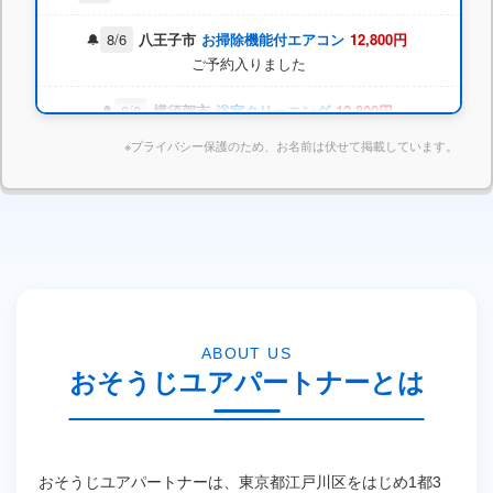
8/6
所沢市
レンジフード
15,400円
ご予約入りました
8/6
八王子市
お掃除機能付エアコン
12,800円
ご予約入りました
8/8
横須賀市
浴室クリーニング
12,800円
※プライバシー保護のため、お名前は伏せて掲載しています。
ご予約入りました
8/9
新宿区
お掃除機能付エアコン
18,700円
ご予約入りました
本日 東京都港区 K様 キッチンクリーニング完了しま
した
ABOUT US
おそうじユアパートナーとは
おそうじユアパートナーは、東京都江戸川区をはじめ1都3