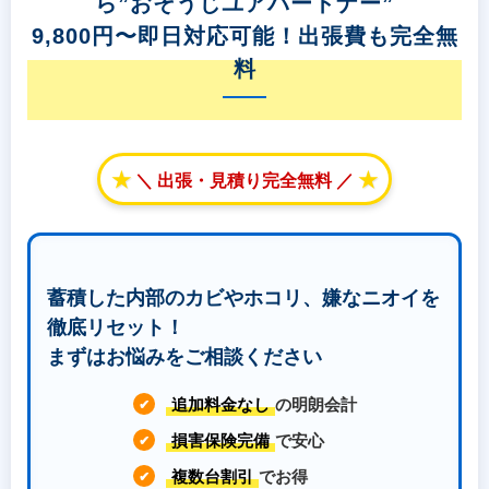
ら”おそうじユアパートナー”
9,800円〜即日対応可能！出張費も完全無
料
★
★
＼ 出張・見積り完全無料 ／
蓄積した内部のカビやホコリ、嫌なニオイを
徹底リセット！
まずはお悩みをご相談ください
追加料金なし
の明朗会計
✔
損害保険完備
で安心
✔
複数台割引
でお得
✔