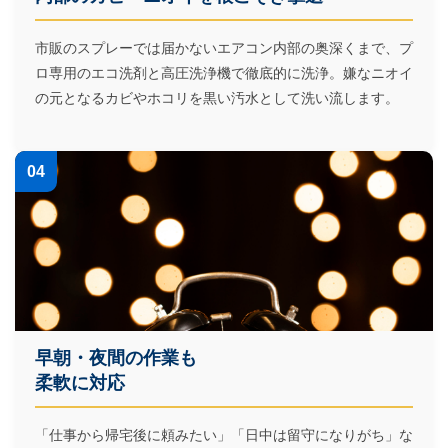
市販のスプレーでは届かないエアコン内部の奥深くまで、プ
ロ専用のエコ洗剤と高圧洗浄機で徹底的に洗浄。嫌なニオイ
の元となるカビやホコリを黒い汚水として洗い流します。
04
早朝・夜間の作業も
柔軟に対応
「仕事から帰宅後に頼みたい」「日中は留守になりがち」な