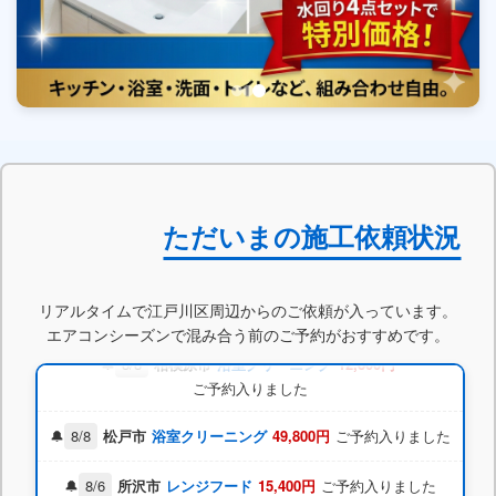
8/7
新宿区
エアコン洗浄
12,800円
ご予約入りました
ただいまの施工依頼状況
8/9
浦安市
お掃除機能付エアコン
32,000円
ご予約入りました
リアルタイムで江戸川区周辺からのご依頼が入っています。
エアコンシーズンで混み合う前のご予約がおすすめです。
8/7
練馬区
水回り5点パック
32,000円
ご予約入りました
8/8
相模原市
浴室クリーニング
12,800円
ご予約入りました
8/8
松戸市
浴室クリーニング
49,800円
ご予約入りました