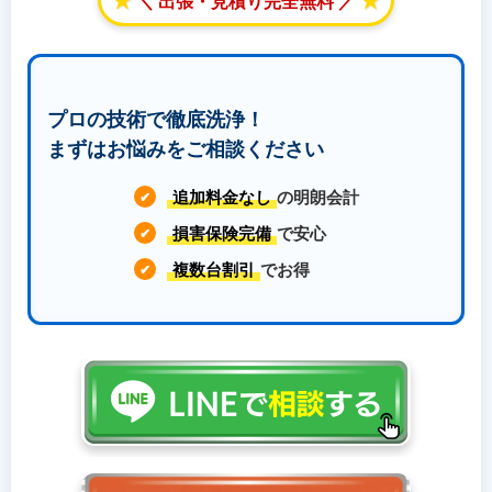
＼ 出張・見積り完全無料 ／
プロの技術で徹底洗浄！
まずはお悩みをご相談ください
追加料金なし
の明朗会計
✔
損害保険完備
で安心
✔
複数台割引
でお得
✔