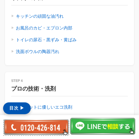
キッチンの頑固な油汚れ
お風呂のカビ・エプロン内部
トイレの尿石・黒ずみ・黄ばみ
洗面ボウルの陶器汚れ
STEP 4
プロの技術・洗剤
人とペットに優しいエコ洗剤
目次 ▶︎
高圧洗浄とスチーム洗浄の違い
家具や床を守る「養生」について