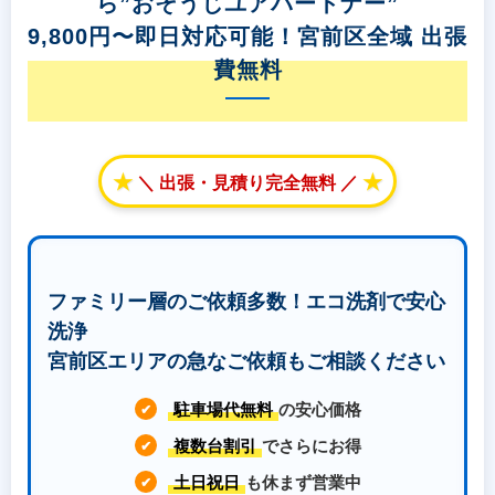
ら”おそうじユアパートナー”
9,800円〜即日対応可能！宮前区全域 出張
費無料
★
★
＼ 出張・見積り完全無料 ／
ファミリー層のご依頼多数！エコ洗剤で安心
洗浄
宮前区エリアの急なご依頼もご相談ください
駐車場代無料
の安心価格
✔
複数台割引
でさらにお得
✔
土日祝日
も休まず営業中
✔