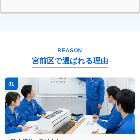
本日 宮前区土橋 K様 複数台割引適用にて施工完了
本日 宮前区鷺沼 Y様 エアコン3台クリーニング完了
本日 宮前区有馬 T様 お掃除機能付きエアコン施工
REASON
宮前区で選ばれる理由
01