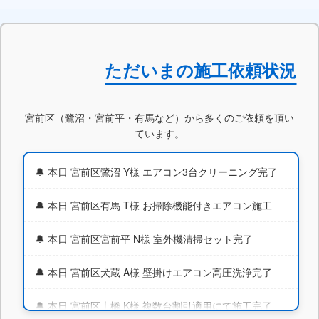
ただいまの施工依頼状況
宮前区（鷺沼・宮前平・有馬など）から多くのご依頼を頂い
8/7
横浜市
水回り3点パック
32,000円
ご予約入りました
ています。
8/8
さいたま市
水回り3点パック
12,800円
ご予約入りました
本日 宮前区鷺沼 Y様 エアコン3台クリーニング完了
本日 宮前区有馬 T様 お掃除機能付きエアコン施工
本日 宮前区宮前平 N様 室外機清掃セット完了
本日 宮前区犬蔵 A様 壁掛けエアコン高圧洗浄完了