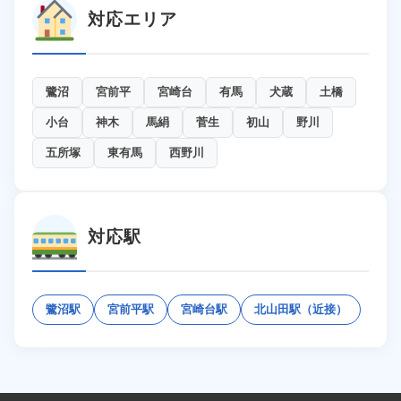
対応エリア
鷺沼
宮前平
宮崎台
有馬
犬蔵
土橋
小台
神木
馬絹
菅生
初山
野川
五所塚
東有馬
西野川
対応駅
鷺沼駅
宮前平駅
宮崎台駅
北山田駅（近接）