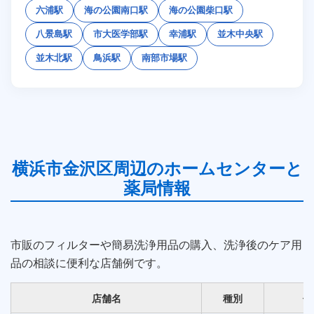
六浦駅
海の公園南口駅
海の公園柴口駅
八景島駅
市大医学部駅
幸浦駅
並木中央駅
並木北駅
鳥浜駅
南部市場駅
横浜市金沢区周辺のホームセンターと
薬局情報
市販のフィルターや簡易洗浄用品の購入、洗浄後のケア用
品の相談に便利な店舗例です。
店舗名
種別
住