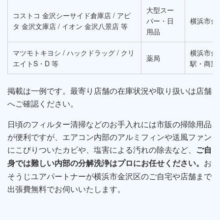
大型スー
コストコ 金沢シーサイド倉庫店 / アピ
パー・日
横浜市金
タ 金沢文庫店 / イオン 金沢八景店 等
用品
マツモトキヨシ / ハックドラッグ / クリ
横浜市金
薬局
エイトS・D 等
駅・商業
掲載は一例です。最寄り店舗の在庫状況や取り扱いは店舗
へご確認ください。
日頃のフィルター清掃などのお手入れには市販の掃除用品
が便利ですが、エアコン内部のアルミフィンや送風ファン
にこびりついたカビや、塩害による汚れの除去など、
ご自
お
身では難しい内部の分解洗浄はプロにお任せください。
そうじユアパートナーが横浜市金沢区のご自宅や店舗まで
出張費無料でお伺いいたします。