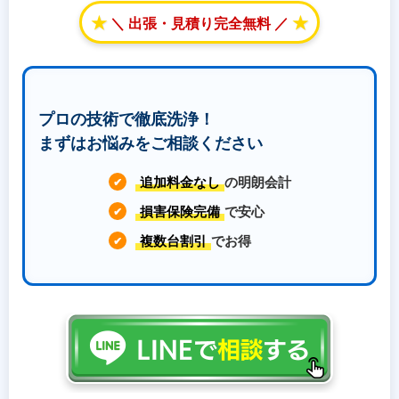
★
★
＼ 出張・見積り完全無料 ／
プロの技術で徹底洗浄！
まずはお悩みをご相談ください
追加料金なし
の明朗会計
✔
損害保険完備
で安心
✔
複数台割引
でお得
✔