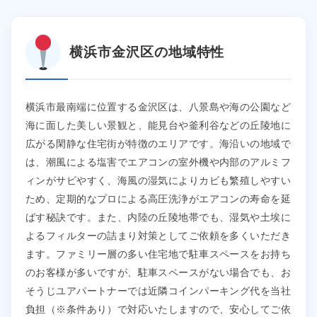
横浜市金沢区の地域特性
横浜市最南端に位置する金沢区は、八景島や海の公園など
海に面した美しい景観と、能見台や釜利谷などの丘陵地に
広がる閑静な住宅街が特徴のエリアです。海沿いの地域で
は、潮風による塩害でエアコンの室外機や内部のアルミフ
ィンがサビやすく、海風の湿気によりカビも繁殖しやすい
ため、定期的なプロによる高圧洗浄がエアコンの寿命を延
ばす秘訣です。また、内陸の丘陵地帯でも、湿気や土埃に
よるフィルターの詰まり対策としてご依頼を多くいただき
ます。ファミリー層の多い住宅地で駐車スペースをお持ち
のお客様が多いですが、駐車スペースがない場合でも、お
そうじユアパートナーでは近隣コインパーキング代を当社
負担（※条件あり）で対応いたしますので、安心してご依