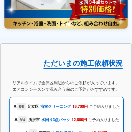
ただいまの施工依頼状況
8/3
渋谷区
浴室クリーニング
9,800円
ご予約入りました
リアルタイムで金沢区周辺からのご依頼が入っています。
8/5
調布市
浴室クリーニング
15,400円
ご予約入りました
エアコンシーズンで混み合う前のご予約がおすすめです。
8/5
足立区
浴室クリーニング
18,700円
ご予約入りました
8/4
所沢市
水回り3点パック
12,800円
ご予約入りました
8/3
新宿区
お掃除機能付エアコン
15,400円
ご予約入りました