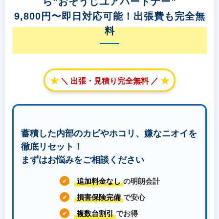
ら”おそうじユアパートナー”
9,800円〜即日対応可能！出張費も完全無
料
★
★
＼ 出張・見積り完全無料 ／
蓄積した内部のカビやホコリ、嫌なニオイを
徹底リセット！
まずはお悩みをご相談ください
追加料金なし
の明朗会計
✔
損害保険完備
で安心
✔
複数台割引
でお得
✔