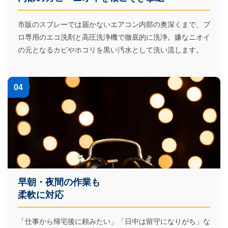
市販のスプレーでは届かないエアコン内部の奥深くまで、プ
ロ専用のエコ洗剤と高圧洗浄機で徹底的に洗浄。嫌なニオイ
の元となるカビやホコリを黒い汚水として洗い流します。
04
早朝・夜間の作業も
柔軟に対応
「仕事から帰宅後に頼みたい」「日中は留守になりがち」な