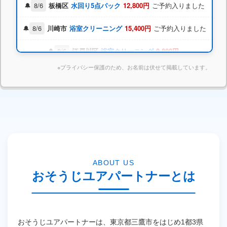
8/5
江東区
レンジフード
18,700円
ご予約入りました
8/6
板橋区
水回り5点パック
12,800円
ご予約入りました
8/6
川崎市
浴室クリーニング
15,400円
ご予約入りました
※プライバシー保護のため、お名前は伏せて掲載しています。
8/6
江戸川区
浴室クリーニング
9,800円
ご予約入りました
本日 東京都港区 K様 キッチンクリーニング完了しま
した
ABOUT US
おそうじユアパートナーとは
おそうじユアパートナーは、東京都三鷹市をはじめ1都3県