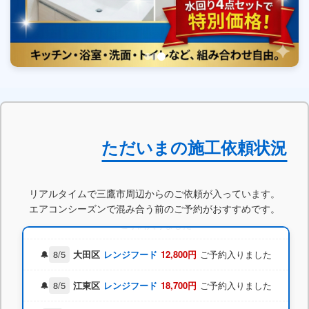
8/7
葛飾区
お掃除機能付エアコン
49,800円
ただいまの施工依頼状況
ご予約入りました
8/5
世田谷区
レンジフード
49,800円
ご予約入りました
リアルタイムで三鷹市周辺からのご依頼が入っています。
8/6
渋谷区
レンジフード
32,000円
ご予約入りました
エアコンシーズンで混み合う前のご予約がおすすめです。
8/7
港区
お掃除機能付エアコン
18,700円
ご予約入りました
8/5
大田区
レンジフード
12,800円
ご予約入りました