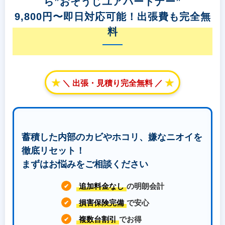
ら”おそうじユアパートナー”
9,800円〜即日対応可能！出張費も完全無
料
★
★
＼ 出張・見積り完全無料 ／
蓄積した内部のカビやホコリ、嫌なニオイを
徹底リセット！
まずはお悩みをご相談ください
追加料金なし
の明朗会計
✔
損害保険完備
で安心
✔
複数台割引
でお得
✔