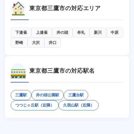
東京都三鷹市の対応エリア
下連雀
上連雀
井の頭
牟礼
新川
中原
野崎
大沢
井口
東京都三鷹市の対応駅名
三鷹駅
井の頭公園駅
三鷹台駅
つつじヶ丘駅（近隣）
久我山駅（近隣）