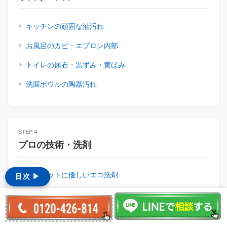
キッチンの頑固な油汚れ
お風呂のカビ・エプロン内部
トイレの尿石・黒ずみ・黄ばみ
洗面ボウルの陶器汚れ
STEP 4
プロの技術・洗剤
人とペットに優しいエコ洗剤
目次 ▶︎
高圧洗浄とスチーム洗浄の違い
家具や床を守る「養生」について