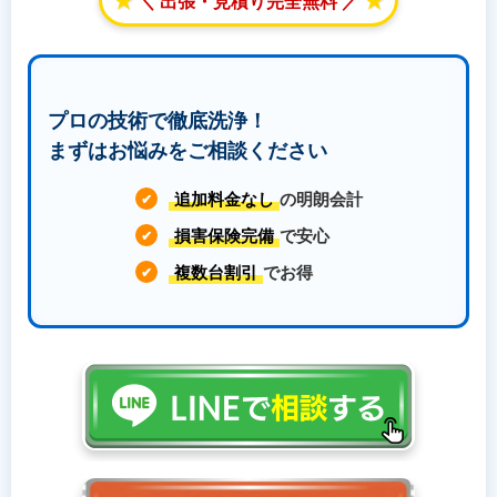
＼ 出張・見積り完全無料 ／
プロの技術で徹底洗浄！
まずはお悩みをご相談ください
追加料金なし
の明朗会計
✔
損害保険完備
で安心
✔
複数台割引
でお得
✔