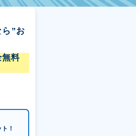
ら”お
全無料
ット！