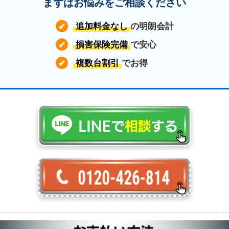
まずはお悩みをご相談ください
追加料金なし
の明朗会計
✔
損害保険完備
で安心
✔
複数台割引
でお得
✔