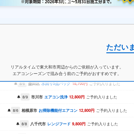
ただい
8/7
八千代市
レンジフード
49,800円
ご予約入りました
8/8
八王子市
水回り5点パック
9,800円
ご予約入りました
リアルタイムで東大和市周辺からのご依頼が入っています。
エアコンシーズンで混み合う前のご予約がおすすめです。
8/6
中野区
浴室クリーニング
9,800円
ご予約入りました
8/6
墨田区
水回り5点パック
18,700円
ご予約入りました
8/9
市川市
エアコン洗浄
12,800円
ご予約入りました
8/6
相模原市
お掃除機能付エアコン
12,800円
ご予約入りました
8/8
八千代市
レンジフード
9,800円
ご予約入りました