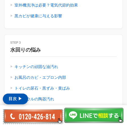
室外機洗浄は必要？電気代節約効果
黒カビが健康に与える影響
STEP 3
水回りの悩み
キッチンの頑固な油汚れ
お風呂のカビ・エプロン内部
トイレの尿石・黒ずみ・黄ばみ
目次 ▶︎
洗面ボウルの陶器汚れ
STEP 4