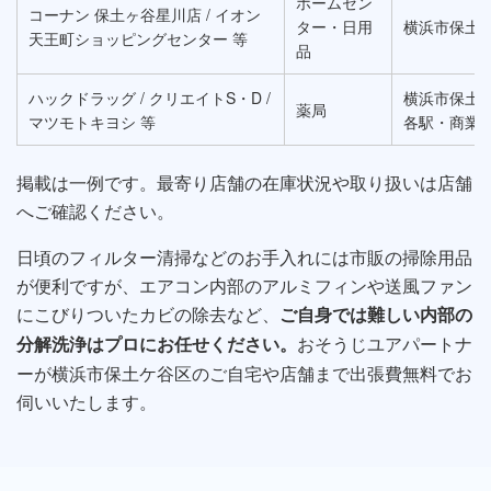
ホームセン
コーナン 保土ヶ谷星川店 / イオン
ター・日用
横浜市保土
天王町ショッピングセンター 等
品
ハックドラッグ / クリエイトS・D /
横浜市保土
薬局
マツモトキヨシ 等
各駅・商業
掲載は一例です。最寄り店舗の在庫状況や取り扱いは店舗
へご確認ください。
日頃のフィルター清掃などのお手入れには市販の掃除用品
が便利ですが、エアコン内部のアルミフィンや送風ファン
にこびりついたカビの除去など、
ご自身では難しい内部の
おそうじユアパートナ
分解洗浄はプロにお任せください。
ーが横浜市保土ケ谷区のご自宅や店舗まで出張費無料でお
伺いいたします。