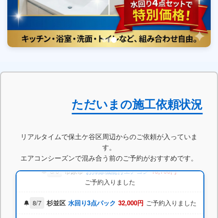
ただいまの施工依頼状況
8/5
平塚市
水回り3点パック
18,700円
ご予約入りました
8/7
江戸川区
レンジフード
9,800円
ご予約入りました
リアルタイムで保土ケ谷区周辺からのご依頼が入っていま
す。
8/7
船橋市
お掃除機能付エアコン
49,800円
エアコンシーズンで混み合う前のご予約がおすすめです。
ご予約入りました
8/6
市原市
お掃除機能付エアコン
18,700円
ご予約入りました
8/7
杉並区
水回り3点パック
32,000円
ご予約入りました