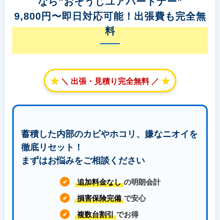
なら”おそうじユアパートナー”
9,800円〜即日対応可能！出張費も完全無
料
★
★
＼ 出張・見積り完全無料 ／
蓄積した内部のカビやホコリ、嫌なニオイを
徹底リセット！
まずはお悩みをご相談ください
追加料金なし
の明朗会計
✔
損害保険完備
で安心
✔
複数台割引
でお得
✔