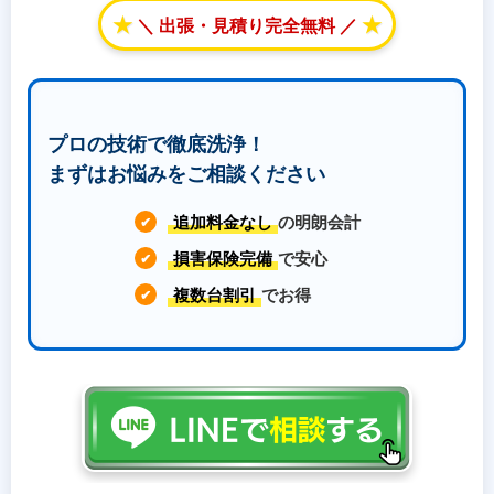
★
★
＼ 出張・見積り完全無料 ／
プロの技術で徹底洗浄！
まずはお悩みをご相談ください
追加料金なし
の明朗会計
✔
損害保険完備
で安心
✔
複数台割引
でお得
✔