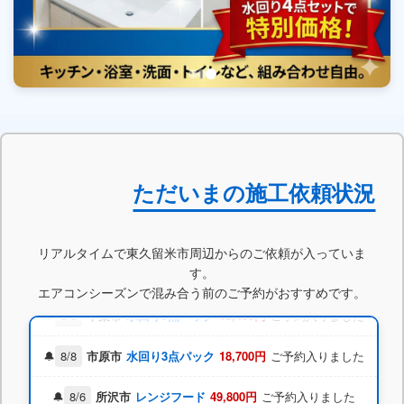
ただいまの施工依頼状況
8/5
港区
水回り5点パック
9,800円
ご予約入りました
8/8
所沢市
お掃除機能付エアコン
18,700円
リアルタイムで東久留米市周辺からのご依頼が入っていま
ご予約入りました
す。
エアコンシーズンで混み合う前のご予約がおすすめです。
8/5
千葉市
水回り5点パック
15,400円
ご予約入りました
8/8
市原市
水回り3点パック
18,700円
ご予約入りました
8/6
所沢市
レンジフード
49,800円
ご予約入りました