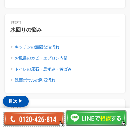
STEP 3
水回りの悩み
キッチンの頑固な油汚れ
お風呂のカビ・エプロン内部
トイレの尿石・黒ずみ・黄ばみ
洗面ボウルの陶器汚れ
目次 ▶︎
STEP 4
プロの技術・洗剤