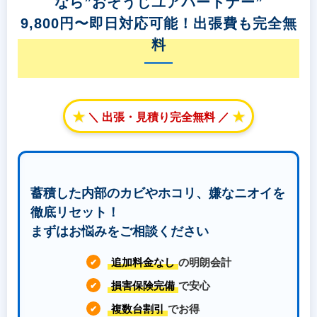
なら”おそうじユアパートナー”
9,800円〜即日対応可能！出張費も完全無
料
★
★
＼ 出張・見積り完全無料 ／
蓄積した内部のカビやホコリ、嫌なニオイを
徹底リセット！
まずはお悩みをご相談ください
追加料金なし
の明朗会計
✔
損害保険完備
で安心
✔
複数台割引
でお得
✔