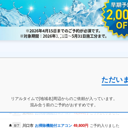
ただい
8/4
世田谷区
レンジフード
49,800円
ご予約入りました
8/6
船橋市
エアコン洗浄
18,700円
ご予約入りました
リアルタイムで[地域名]周辺からのご依頼が入っています。
8/7
豊島区
お掃除機能付エアコン
12,800円
ご予約入りました
混み合う前のご予約がおすすめです。
8/7
川口市
お掃除機能付エアコン
49,800円
ご予約入りました