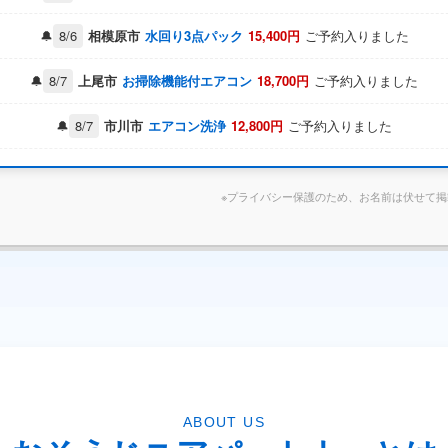
8/6
相模原市
水回り3点パック
15,400円
ご予約入りました
8/7
上尾市
お掃除機能付エアコン
18,700円
ご予約入りました
8/7
市川市
エアコン洗浄
12,800円
ご予約入りました
東京都港区 K様 キッチンクリーニング完了しました
東京都新宿区 M様 水回りセットご予約いただきました
※プライバシー保護のため、お名前は伏せて
東京都世田谷区 Y様 レンジフード清掃完了しました
ABOUT US