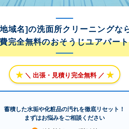
[地域名]の洗面所クリーニングな
費完全無料のおそうじユアパー
★
★
＼ 出張・見積り完全無料 ／
蓄積した水垢や化粧品の汚れを徹底リセット！
まずはお悩みをご相談ください