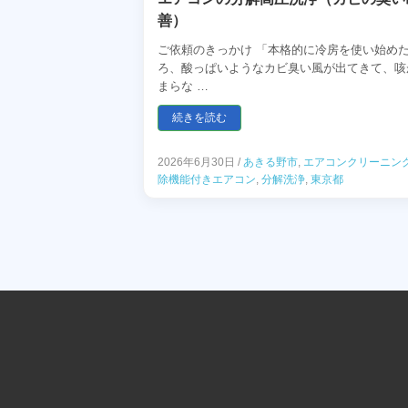
善）
ご依頼のきっかけ 「本格的に冷房を使い始め
ろ、酸っぱいようなカビ臭い風が出てきて、咳
まらな …
続きを読む
2026年6月30日
/
あきる野市
,
エアコンクリーニン
除機能付きエアコン
,
分解洗浄
,
東京都