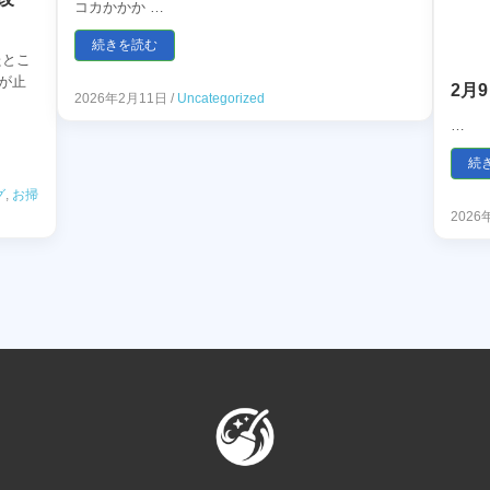
コカかかか …
続きを読む
たとこ
が止
2月
2026年2月11日
/
Uncategorized
…
続
グ
,
お掃
2026