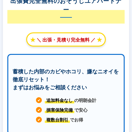
出張費完全無料のおそうじユアパートナ
ー
★
★
＼ 出張・見積り完全無料 ／
蓄積した内部のカビやホコリ、嫌なニオイを
徹底リセット！
まずはお悩みをご相談ください
追加料金なし
の明朗会計
✔
損害保険完備
で安心
✔
複数台割引
でお得
✔