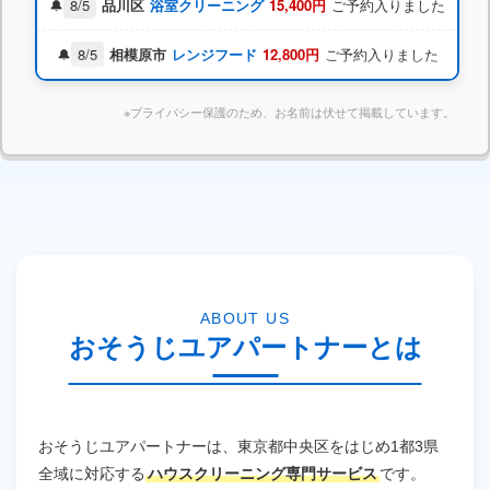
8/5
品川区
浴室クリーニング
15,400円
ご予約入りました
8/5
相模原市
レンジフード
12,800円
ご予約入りました
※プライバシー保護のため、お名前は伏せて掲載しています。
8/7
市川市
エアコン洗浄
18,700円
ご予約入りました
本日 東京都港区 K様 キッチンクリーニング完了しま
した
ABOUT US
おそうじユアパートナーとは
おそうじユアパートナーは、東京都中央区をはじめ1都3県
全域に対応する
ハウスクリーニング専門サービス
です。