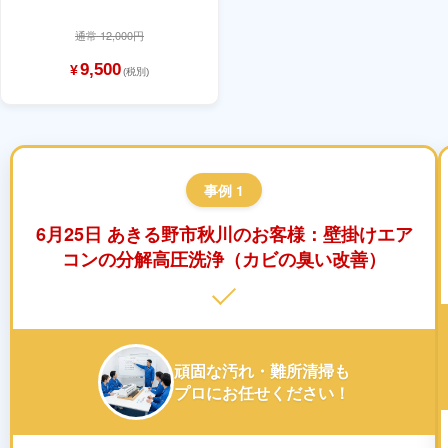
通常 12,000円
9,500
¥
(税別)
事例 1
6月25日 あきる野市秋川のお客様：壁掛けエア
コンの分解高圧洗浄（カビの臭い改善）
頑固な汚れ・難所清掃も
プロにお任せください！