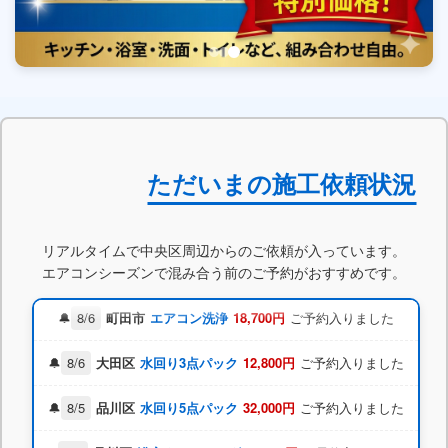
8/4
浦安市
エアコン洗浄
32,000円
ご予約入りました
ただいまの施工依頼状況
8/4
練馬区
お掃除機能付エアコン
49,800円
ご予約入りました
リアルタイムで中央区周辺からのご依頼が入っています。
エアコンシーズンで混み合う前のご予約がおすすめです。
8/7
横須賀市
水回り3点パック
49,800円
ご予約入りました
8/6
町田市
エアコン洗浄
18,700円
ご予約入りました
8/6
大田区
水回り3点パック
12,800円
ご予約入りました
8/5
品川区
水回り5点パック
32,000円
ご予約入りました