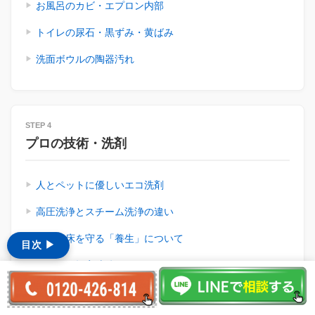
お風呂のカビ・エプロン内部
トイレの尿石・黒ずみ・黄ばみ
洗面ボウルの陶器汚れ
STEP 4
プロの技術・洗剤
人とペットに優しいエコ洗剤
高圧洗浄とスチーム洗浄の違い
家具や床を守る「養生」について
目次 ▶︎
万が一の損害賠償保険