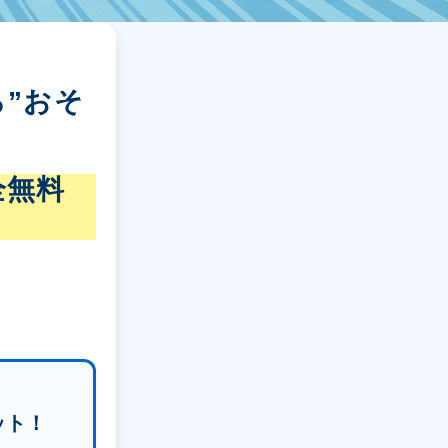
”おそ
全無料
ット！