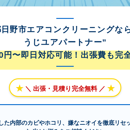
都日野市エアコンクリーニングなら
うじユアパートナー”
800円〜即日対応可能！出張費も完
★
★
＼ 出張・見積り完全無料 ／
した内部のカビやホコリ、嫌なニオイを徹底リセ