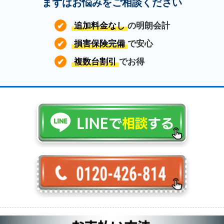
まずはお悩みをご相談ください
追加料金なし
の明朗会計
✔
損害保険完備
で安心
✔
複数台割引
でお得
✔