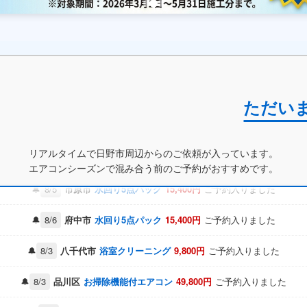
ただい
8/4
大和市
エアコン洗浄
49,800円
ご予約入りました
8/6
市原市
レンジフード
49,800円
ご予約入りました
リアルタイムで日野市周辺からのご依頼が入っています。
8/3
渋谷区
水回り5点パック
15,400円
ご予約入りました
エアコンシーズンで混み合う前のご予約がおすすめです。
8/5
市原市
水回り5点パック
15,400円
ご予約入りました
8/6
府中市
水回り5点パック
15,400円
ご予約入りました
8/3
八千代市
浴室クリーニング
9,800円
ご予約入りました
8/3
品川区
お掃除機能付エアコン
49,800円
ご予約入りました