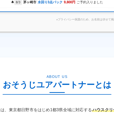
8/3
茅ヶ崎市
水回り3点パック
9,800円
ご予約入りました
東京都港区 K様 キッチンクリーニング完了しました
※プライバシー保護のため、お名前は伏せて
東京都新宿区 M様 水回りセットご予約いただきました
ABOUT US
おそうじユアパートナーとは
は、東京都日野市をはじめ1都3県全域に対応する
ハウスクリ